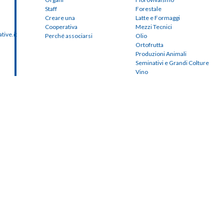
Staff
Forestale
Creare una
Latte e Formaggi
Cooperativa
Mezzi Tecnici
ive.it
Perché associarsi
Olio
Ortofrutta
Produzioni Animali
Seminativi e Grandi Colture
Vino