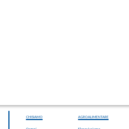
CHISIAMO
AGROALIMENTARE
Organi
Florovivaismo