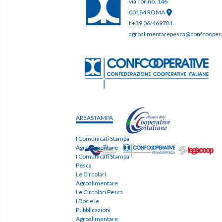
via Torino, 146
00184 ROMA
t +39 06/469781
agroalimentarepesca@confcooperat
AREASTAMPA
I Comunicati Stampa
Agroalimentare
I Comunicati Stampa
Pesca
Le Circolari
Agroalimentare
Le Circolari Pesca
I Doc e le
Pubblicazioni
Agroalimentare