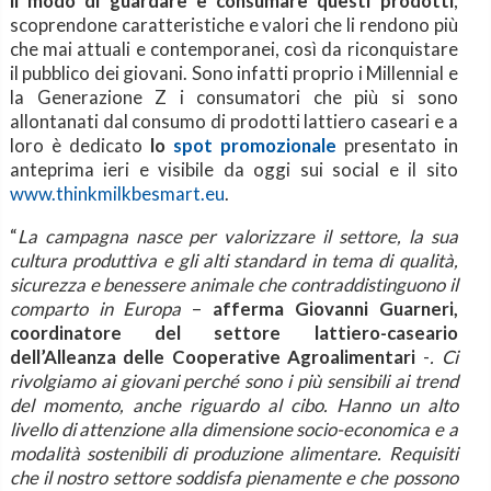
il modo di guardare e consumare questi prodotti
,
scoprendone caratteristiche e valori che li rendono più
che mai attuali e contemporanei, così da riconquistare
il pubblico dei giovani. Sono infatti proprio i Millennial e
la Generazione Z i consumatori che più si sono
allontanati dal consumo di prodotti lattiero caseari e a
loro è dedicato
lo
spot promozionale
presentato in
anteprima ieri e visibile da oggi sui social e il sito
www.thinkmilkbesmart.eu
.
“
La campagna nasce per valorizzare il settore, la sua
cultura produttiva e gli alti standard in tema di qualità,
sicurezza e benessere animale che contraddistinguono il
comparto in Europa
–
afferma Giovanni Guarneri,
coordinatore del settore lattiero-caseario
dell’Alleanza delle Cooperative Agroalimentari
-
. Ci
rivolgiamo ai giovani perché sono i più sensibili ai trend
del momento, anche riguardo al cibo. Hanno un alto
livello di attenzione alla dimensione socio-economica e a
modalità sostenibili di produzione alimentare. Requisiti
che il nostro settore soddisfa pienamente e che possono