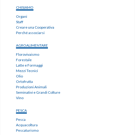
CHISIAMO
Organi
Staff
Creare una Cooperativa
Perché associarsi
AGROALIMENTARE
Florovivaismo
Forestale
Latte e Formaggi
Mezzi Tecnici
Olio
Ortofrutta
Produzioni Animali
Seminativi e Grandi Colture
Vino
PESCA
Pesca
Acquacoltura
Pescaturismo