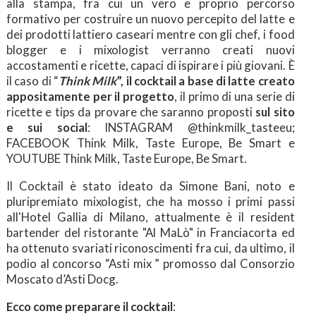
alla stampa, fra cui un vero e proprio percorso
formativo per costruire un nuovo percepito del latte e
dei prodotti lattiero caseari mentre con gli chef, i food
blogger e i mixologist verranno creati nuovi
accostamenti e ricette, capaci di ispirare i più giovani. È
il caso di “
Think Milk
”, il cocktail a base di latte creato
appositamente per il progetto
, il primo di una serie di
ricette e tips da provare che saranno proposti
sul sito
e sui social
: INSTAGRAM @thinkmilk_tasteeu;
FACEBOOK Think Milk, Taste Europe, Be Smart e
YOUTUBE Think Milk, Taste Europe, Be Smart.
Il Cocktail è stato ideato da Simone Bani, noto e
pluripremiato mixologist, che ha mosso i primi passi
all'Hotel Gallia di Milano, attualmente è il resident
bartender del ristorante "Al MaLò" in Franciacorta ed
ha ottenuto svariati riconoscimenti fra cui, da ultimo, il
podio al concorso “Asti mix ” promosso dal Consorzio
Moscato d’Asti Docg.
Ecco come preparare il cocktail
: