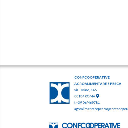
CONFCOOPERATIVE
AGROALIMENTARE E PESCA
via Torino, 146
00184 ROMA
t +39 06/469781
agroalimentarepesca@confcooperat