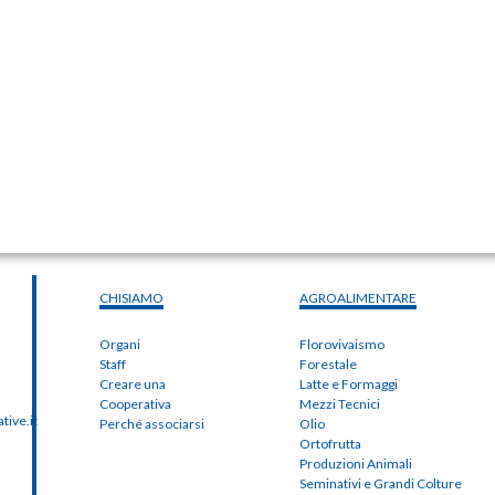
CHISIAMO
AGROALIMENTARE
Organi
Florovivaismo
Staff
Forestale
Creare una
Latte e Formaggi
Cooperativa
Mezzi Tecnici
ive.it
Perché associarsi
Olio
Ortofrutta
Produzioni Animali
Seminativi e Grandi Colture