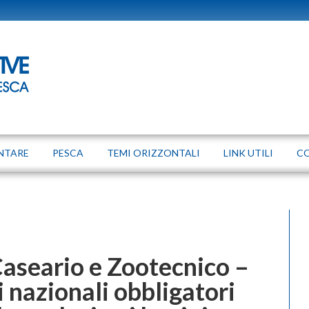
NTARE
PESCA
TEMI ORIZZONTALI
LINK UTILI
C
Caseario e Zootecnico –
nazionali obbligatori