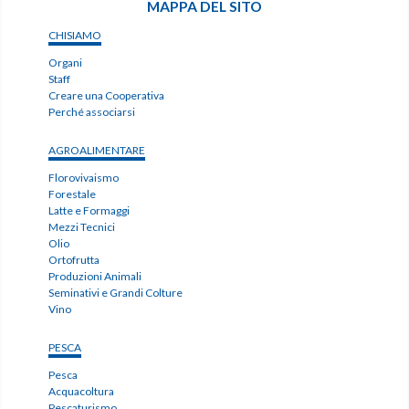
MAPPA DEL SITO
CHISIAMO
Organi
Staff
Creare una Cooperativa
Perché associarsi
AGROALIMENTARE
Florovivaismo
Forestale
Latte e Formaggi
Mezzi Tecnici
Olio
Ortofrutta
Produzioni Animali
Seminativi e Grandi Colture
Vino
PESCA
Pesca
Acquacoltura
Pescaturismo