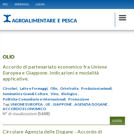
PEC
WEBMAIL
LOGIN
AGROALIMENTARE E PESCA
OLIO
Accordo di partenariato economico fra Unione
Europea e Giappone. Indicazioni e modalità
applicative.
Circolari,
Latte e Formaggi,
Olio,
Ortofrutta,
Produzioni animali,
Seminativi e Grandi Colture,
Vino,
Biologico ,
Politiche Comunitarie e Internazionali,
Promozione
Tag:
UNIONE EUROPEA
,
UE
,
GIAPPONE
,
AGENZIA DOGANE
,
ACCORDO ECONOMICO
N° di visualizzazioni
(5608)
LEGGI
Circolare Agenzia delle Dogane - Accordo di