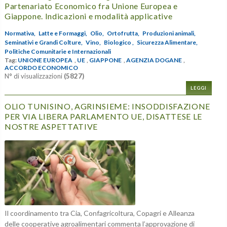
Partenariato Economico fra Unione Europea e
Giappone. Indicazioni e modalità applicative
Normativa,
Latte e Formaggi,
Olio,
Ortofrutta,
Produzioni animali,
Seminativi e Grandi Colture,
Vino,
Biologico ,
Sicurezza Alimentare,
Politiche Comunitarie e Internazionali
Tag:
UNIONE EUROPEA
,
UE
,
GIAPPONE
,
AGENZIA DOGANE
,
ACCORDO ECONOMICO
N° di visualizzazioni
(5827)
LEGGI
OLIO TUNISINO, AGRINSIEME: INSODDISFAZIONE
PER VIA LIBERA PARLAMENTO UE, DISATTESE LE
NOSTRE ASPETTATIVE
Il coordinamento tra Cia, Confagricoltura, Copagri e Alleanza
delle cooperative agroalimentari commenta l’approvazione di