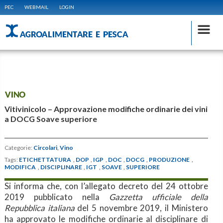
PEC
WEBMAIL
LOGIN
AGROALIMENTARE E PESCA
VINO
Vitivinicolo – Approvazione modifiche ordinarie dei vini
a DOCG Soave superiore
Categorie:
Circolari
,
Vino
Tags:
ETICHETTATURA
,
DOP
,
IGP
,
DOC
,
DOCG
,
PRODUZIONE
,
MODIFICA
,
DISCIPLINARE
,
IGT
,
SOAVE
,
SUPERIORE
Si informa che, con l’allegato decreto del 24 ottobre
2019 pubblicato nella
Gazzetta ufficiale della
Repubblica italiana
del 5 novembre 2019, il Ministero
ha approvato le modifiche ordinarie al disciplinare di