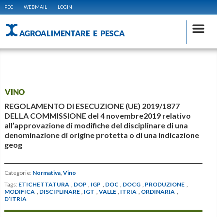
PEC
WEBMAIL
LOGIN
AGROALIMENTARE E PESCA
VINO
REGOLAMENTO DI ESECUZIONE (UE) 2019/1877
DELLA COMMISSIONE del 4 novembre2019 relativo
all’approvazione di modifiche del disciplinare di una
denominazione di origine protetta o di una indicazione
geog
Categorie:
Normativa
,
Vino
Tags:
ETICHETTATURA
,
DOP
,
IGP
,
DOC
,
DOCG
,
PRODUZIONE
,
MODIFICA
,
DISCIPLINARE
,
IGT
,
VALLE
,
ITRIA
,
ORDINARIA
,
D’ITRIA