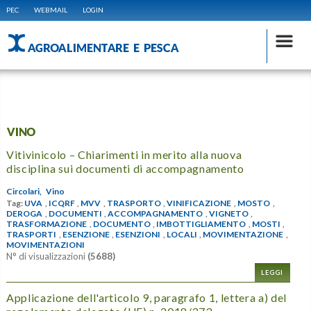
PEC
WEBMAIL
LOGIN
AGROALIMENTARE E PESCA
VINO
Vitivinicolo – Chiarimenti in merito alla nuova
disciplina sui documenti di accompagnamento
Circolari,
Vino
Tag:
UVA
,
ICQRF
,
MVV
,
TRASPORTO
,
VINIFICAZIONE
,
MOSTO
,
DEROGA
,
DOCUMENTI
,
ACCOMPAGNAMENTO
,
VIGNETO
,
TRASFORMAZIONE
,
DOCUMENTO
,
IMBOTTIGLIAMENTO
,
MOSTI
,
TRASPORTI
,
ESENZIONE
,
ESENZIONI
,
LOCALI
,
MOVIMENTAZIONE
,
MOVIMENTAZIONI
N° di visualizzazioni
(5688)
LEGGI
Applicazione dell'articolo 9, paragrafo 1, lettera a) del