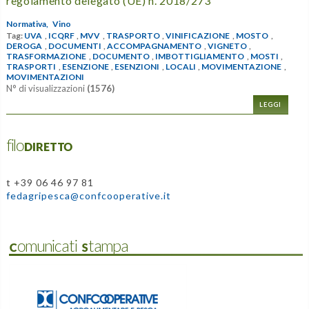
regolamento delegato (UE) n. 2018/273
Normativa,
Vino
Tag:
UVA
,
ICQRF
,
MVV
,
TRASPORTO
,
VINIFICAZIONE
,
MOSTO
,
DEROGA
,
DOCUMENTI
,
ACCOMPAGNAMENTO
,
VIGNETO
,
TRASFORMAZIONE
,
DOCUMENTO
,
IMBOTTIGLIAMENTO
,
MOSTI
,
TRASPORTI
,
ESENZIONE
,
ESENZIONI
,
LOCALI
,
MOVIMENTAZIONE
,
MOVIMENTAZIONI
N° di visualizzazioni
(1576)
LEGGI
filoDIRETTO
t +39 06 46 97 81
fedagripesca@confcooperative.it
Comunicati Stampa