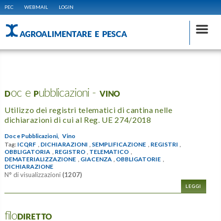
PEC
WEBMAIL
LOGIN
AGROALIMENTARE E PESCA
Doc e Pubblicazioni - VINO
Utilizzo dei registri telematici di cantina nelle
dichiarazioni di cui al Reg. UE 274/2018
Doc e Pubblicazioni,
Vino
Tag:
ICQRF
,
DICHIARAZIONI
,
SEMPLIFICAZIONE
,
REGISTRI
,
OBBLIGATORIA
,
REGISTRO
,
TELEMATICO
,
DEMATERIALIZZAZIONE
,
GIACENZA
,
OBBLIGATORIE
,
DICHIARAZIONE
N° di visualizzazioni
(1207)
LEGGI
filoDIRETTO