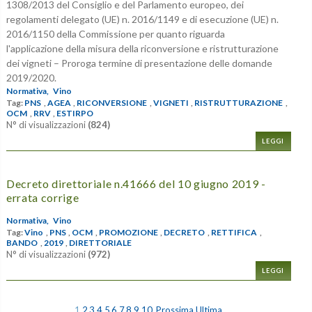
1308/2013 del Consiglio e del Parlamento europeo, dei
regolamenti delegato (UE) n. 2016/1149 e di esecuzione (UE) n.
2016/1150 della Commissione per quanto riguarda
l'applicazione della misura della riconversione e ristrutturazione
dei vigneti – Proroga termine di presentazione delle domande
2019/2020.
Normativa,
Vino
Tag:
PNS
,
AGEA
,
RICONVERSIONE
,
VIGNETI
,
RISTRUTTURAZIONE
,
OCM
,
RRV
,
ESTIRPO
N° di visualizzazioni
(824)
LEGGI
Decreto direttoriale n.41666 del 10 giugno 2019 -
errata corrige
Normativa,
Vino
Tag:
Vino
,
PNS
,
OCM
,
PROMOZIONE
,
DECRETO
,
RETTIFICA
,
BANDO
,
2019
,
DIRETTORIALE
N° di visualizzazioni
(972)
LEGGI
1
2
3
4
5
6
7
8
9
10
Prossima
Ultima