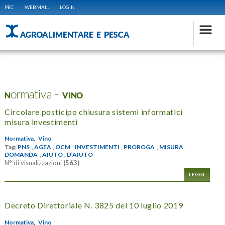
PEC
WEBMAIL
LOGIN
AGROALIMENTARE E PESCA
Normativa - VINO
Circolare posticipo chiusura sistemi informatici
misura investimenti
Normativa,
Vino
Tag:
PNS
,
AGEA
,
OCM
,
INVESTIMENTI
,
PROROGA
,
MISURA
,
DOMANDA
,
AIUTO
,
D’AIUTO
N° di visualizzazioni
(563)
LEGGI
Decreto Direttoriale N. 3825 del 10 luglio 2019
Normativa,
Vino