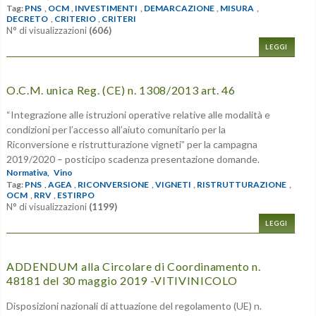
Tag:
PNS
,
OCM
,
INVESTIMENTI
,
DEMARCAZIONE
,
MISURA
,
DECRETO
,
CRITERIO
,
CRITERI
N° di visualizzazioni
(606)
LEGGI
O.C.M. unica Reg. (CE) n. 1308/2013 art. 46
“Integrazione alle istruzioni operative relative alle modalità e
condizioni per l’accesso all’aiuto comunitario per la
Riconversione e ristrutturazione vigneti” per la campagna
2019/2020 – posticipo scadenza presentazione domande.
Normativa,
Vino
Tag:
PNS
,
AGEA
,
RICONVERSIONE
,
VIGNETI
,
RISTRUTTURAZIONE
,
OCM
,
RRV
,
ESTIRPO
N° di visualizzazioni
(1199)
LEGGI
ADDENDUM alla Circolare di Coordinamento n.
48181 del 30 maggio 2019 -VITIVINICOLO
Disposizioni nazionali di attuazione del regolamento (UE) n.