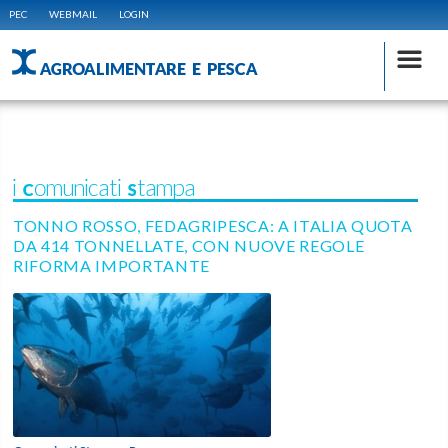
PEC
WEBMAIL
LOGIN
AGROALIMENTARE E PESCA
i Comunicati Stampa
TONNO ROSSO, FEDAGRIPESCA: A ITALIA QUOTA
DA 414 TONNELLATE, CON NUOVE REGOLE
RIFORMA IMPORTANTE