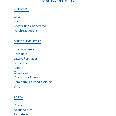
MAPPA DEL SITO
CHISIAMO
Organi
Staff
Creare una Cooperativa
Perché associarsi
AGROALIMENTARE
Florovivaismo
Forestale
Latte e Formaggi
Mezzi Tecnici
Olio
Ortofrutta
Produzioni Animali
Seminativi e Grandi Colture
Vino
PESCA
Pesca
Acquacoltura
Pescaturismo