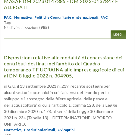
MASAF DM 2023 0147385 - DM 2023-0137847 E
ALLEGATI
PAC,
Normativa,
Politiche Comunitarie e Internazionali,
PAC
Tag:
N° di visualizzazioni
(985)
LEGGI
Disposizioni relative alle modalità di concessione dei
contributi destinati nell’ambito del Quadro
temporaneo TF UCRAINA alle imprese agricole di cui
al DM 8 luglio 2022 n. 304905,
in G.U. il 13 settembre 2021 n. 219, recante sostegni per
alcuni settori zootecnici in crisi ai sensi del “Fondo per lo
sviluppo e il sostegno delle filiere agricole, della pesca e
dell'acquacoltura” di cui all’articolo 1, comma 128, della Legge
30 dicembre 2020, n. 178, ai sensi della Legge 30 dicembre
2021 n. 234 (Tabella 13) – DETERMINAZIONE IMPORTO
UNITARIO.
Normativa,
Produzioni animali,
Ovicaprini
Tag: