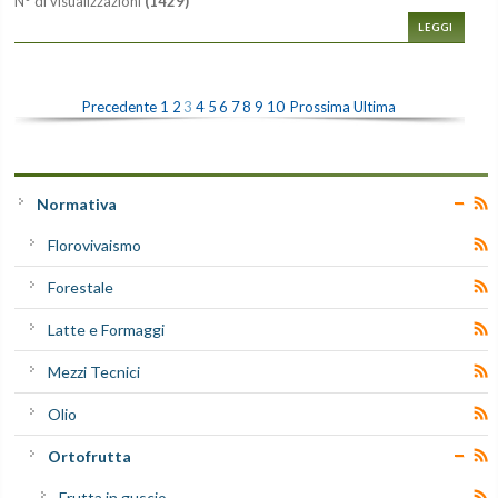
N° di visualizzazioni
(1429)
LEGGI
Precedente
1
2
3
4
5
6
7
8
9
10
Prossima
Ultima
Normativa
Florovivaismo
Forestale
Latte e Formaggi
Mezzi Tecnici
Olio
Ortofrutta
Frutta in guscio