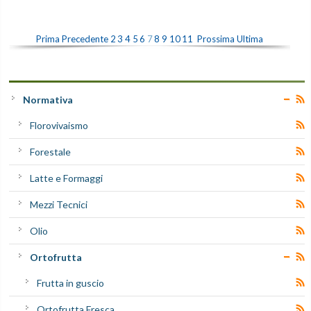
Prima
Precedente
2
3
4
5
6
7
8
9
10
11
Prossima
Ultima
Normativa
Florovivaismo
Forestale
Latte e Formaggi
Mezzi Tecnici
Olio
Ortofrutta
Frutta in guscio
Ortofrutta Fresca