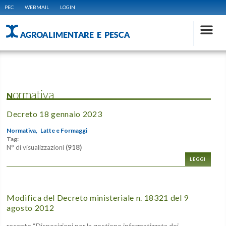
PEC
WEBMAIL
LOGIN
AGROALIMENTARE E PESCA
Normativa
Decreto 18 gennaio 2023
Normativa,
Latte e Formaggi
Tag:
N° di visualizzazioni
(918)
LEGGI
Modifica del Decreto ministeriale n. 18321 del 9
agosto 2012
recante “Disposizioni per la gestione informatizzata dei