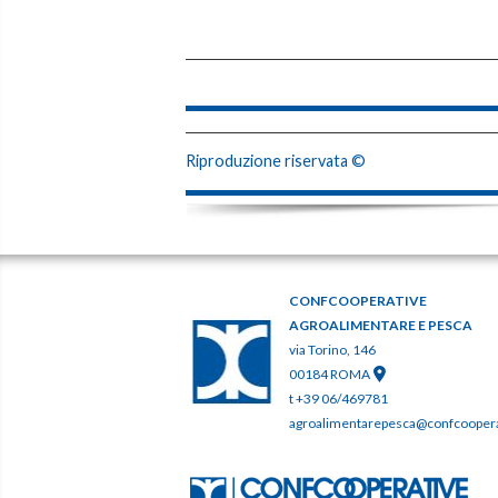
Riproduzione riservata ©
CONFCOOPERATIVE
AGROALIMENTARE E PESCA
via Torino, 146
00184 ROMA
t +39 06/469781
agroalimentarepesca@confcooperat