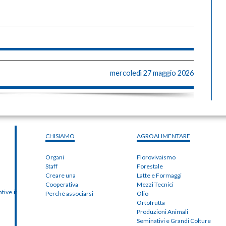
mercoledì 27 maggio 2026
CHISIAMO
AGROALIMENTARE
Organi
Florovivaismo
Staff
Forestale
Creare una
Latte e Formaggi
Cooperativa
Mezzi Tecnici
ive.it
Perché associarsi
Olio
Ortofrutta
Produzioni Animali
Seminativi e Grandi Colture