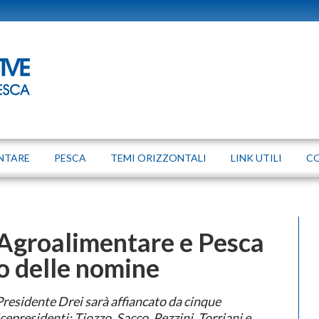
NTARE
PESCA
TEMI ORIZZONTALI
LINK UTILI
C
Agroalimentare e Pesca
o delle nomine
Presidente Drei sarà affiancato da cinque
cepresidenti: Tiozzo, Sacco, Pezzini, Torriani e