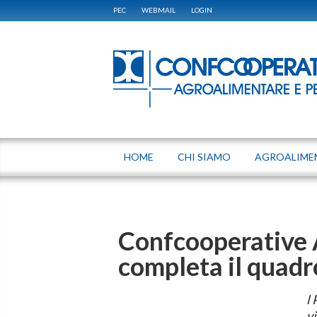
PEC
WEBMAIL
LOGIN
HOME
CHI SIAMO
AGROALIME
Confcooperative 
completa il quadr
l 
vi