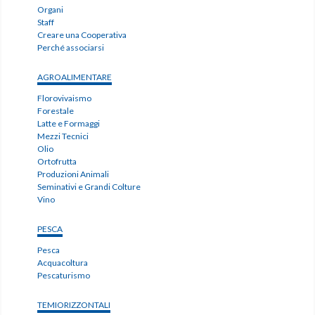
Organi
Staff
Creare una Cooperativa
Perché associarsi
AGROALIMENTARE
Florovivaismo
Forestale
Latte e Formaggi
Mezzi Tecnici
Olio
Ortofrutta
Produzioni Animali
Seminativi e Grandi Colture
Vino
PESCA
Pesca
Acquacoltura
Pescaturismo
TEMIORIZZONTALI