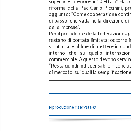
superficie inferiore ai 10 ettari”.
Ha co
riforma della Pac Carlo Piccinini, 
aggiunto: “Come
cooperazione contin
di passo, che vada nella direzione di 
delle imprese
”.
Per il presidente della federazione agr
restano di portata limitata: occorre 
strutturate al fine di mettere in cond
interno che su quello internazi
commerciale. A questo devono servire 
“Resta quindi indispensabile – conclud
di mercato, sui quali la semplificazion
Riproduzione riservata ©