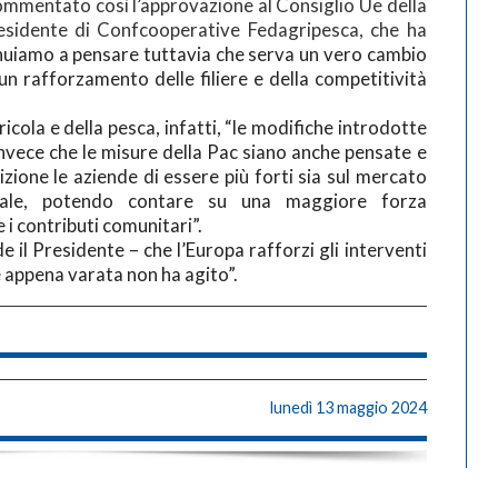
mmentato così l’approvazione al Consiglio Ue della
presidente di Confcooperative Fedagripesca, che ha
uiamo a pensare tuttavia che serva un vero cambio
un rafforzamento delle filiere e della competitività
icola e della pesca, infatti, “le modifiche introdotte
invece che le misure della Pac siano anche pensate e
izione le aziende di essere più forti sia sul mercato
onale, potendo contare su una maggiore forza
i contributi comunitari”.
e il Presidente – che l’Europa rafforzi gli interventi
e appena varata non ha agito”.
lunedì 13 maggio 2024