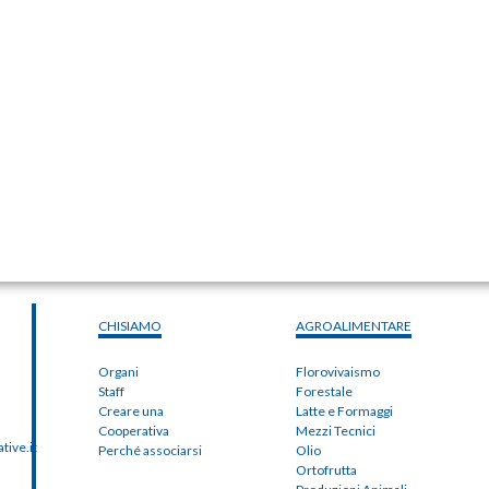
CHISIAMO
AGROALIMENTARE
Organi
Florovivaismo
Staff
Forestale
Creare una
Latte e Formaggi
Cooperativa
Mezzi Tecnici
ive.it
Perché associarsi
Olio
Ortofrutta