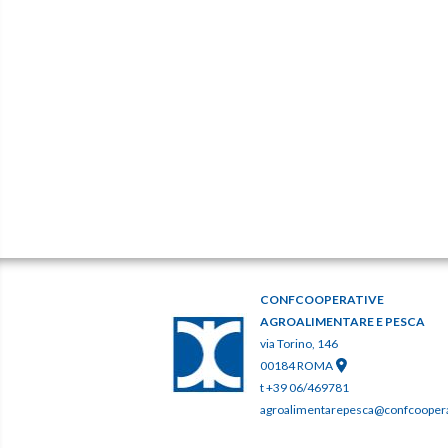
CONFCOOPERATIVE
AGROALIMENTARE E PESCA
via Torino, 146
00184 ROMA
t +39 06/469781
agroalimentarepesca@confcooperat