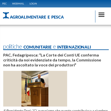
PEC
WEBMAIL
LOGIN
AGROALIMENTARE E PESCA
politiche COMUNITARIE e INTERNAZIONALI
PAC, Fedagripesca: “La Corte dei Conti UE conferma
criticità da noi evidenziate da tempo, la Commissione
non ha ascoltato la voce dei produttori”
Il Presidente Drei: “Ci auguriamo che questo contribuisca a rivedere