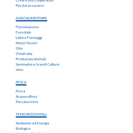
Creare una Cooperativa
Perché associarsi
AGROALIMENTARE
Florovivaismo
Forestale
Latte e Formaggi
Mezzi Tecnici
Olio
Ortofrutta
Produzioni Animali
Seminativi e Grandi Colture
Vino
PESCA
Pesca
Acquacoltura
Pescaturismo
TEMIORIZZONTALI
Ambiente ed Energia
Biologico