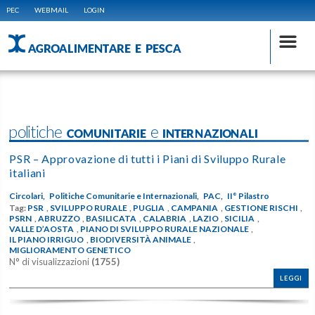
PEC
WEBMAIL
LOGIN
AGROALIMENTARE E PESCA
politiche COMUNITARIE e INTERNAZIONALI
PSR – Approvazione di tutti i Piani di Sviluppo Rurale
italiani
Circolari,
Politiche Comunitarie e Internazionali,
PAC,
II° Pilastro
Tag:
PSR
,
SVILUPPO RURALE
,
PUGLIA
,
CAMPANIA
,
GESTIONE RISCHI
,
PSRN
,
ABRUZZO
,
BASILICATA
,
CALABRIA
,
LAZIO
,
SICILIA
,
VALLE D’AOSTA
,
PIANO DI SVILUPPO RURALE NAZIONALE
,
IL PIANO IRRIGUO
,
BIODIVERSITÀ ANIMALE
,
MIGLIORAMENTO GENETICO
N° di visualizzazioni
(1755)
LEGGI