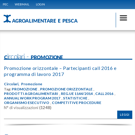
PEC
WEBMAIL
LOGIN
AGROALIMENTARE E PESCA
Circolari - PROMOZIONE
Promozione orizzontale – Partecipanti call 2016 e
programma di lavoro 2017
Circolari,
Promozione
Tag:
PROMOZIONE
,
PROMOZIONE ORIZZONTALE
,
PRODOTTI AGROALIMENTARI
,
REG.UE 1144/2014
,
CALL 2016
,
ANNUAL WORK PROGRAM 2017
,
STATISTICHE
,
ORGANISMO ESECUTIVO
,
COMPETITIVE PROCEDURE
N° di visualizzazioni
(1248)
LEGGI