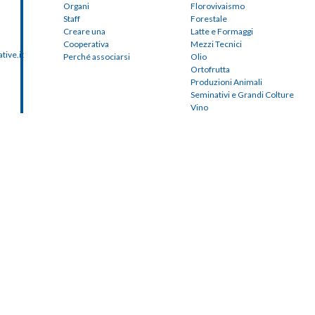
Organi
Florovivaismo
Staff
Forestale
Creare una
Latte e Formaggi
Cooperativa
Mezzi Tecnici
ive.it
Perché associarsi
Olio
Ortofrutta
Produzioni Animali
Seminativi e Grandi Colture
Vino