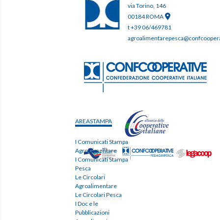
via Torino, 146
00184 ROMA
t +39 06/469781
agroalimentarepesca@confcooperat
AREASTAMPA
I Comunicati Stampa
Agroalimentare
I Comunicati Stampa
Pesca
Le Circolari
Agroalimentare
Le Circolari Pesca
I Doc e le
Pubblicazioni