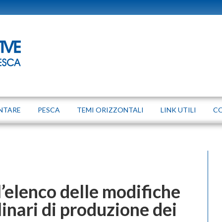
NTARE
PESCA
TEMI ORIZZONTALI
LINK UTILI
C
’elenco delle modifiche
linari di produzione dei