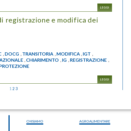
LEGGI
di registrazione e modifica dei
e
C
DOCG
TRANSITORIA
MODIFICA
IGT
,
,
,
,
,
AZIONALE
CHIARIMENTO
IG
REGISTRAZIONE
,
,
,
,
PROTEZIONE
LEGGI
1
2
3
CHISIAMO
AGROALIMENTARE