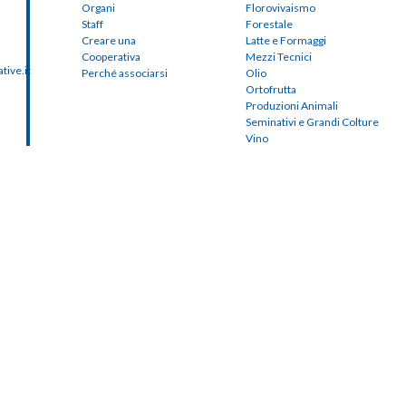
Organi
Florovivaismo
Staff
Forestale
Creare una
Latte e Formaggi
Cooperativa
Mezzi Tecnici
ive.it
Perché associarsi
Olio
Ortofrutta
Produzioni Animali
Seminativi e Grandi Colture
Vino