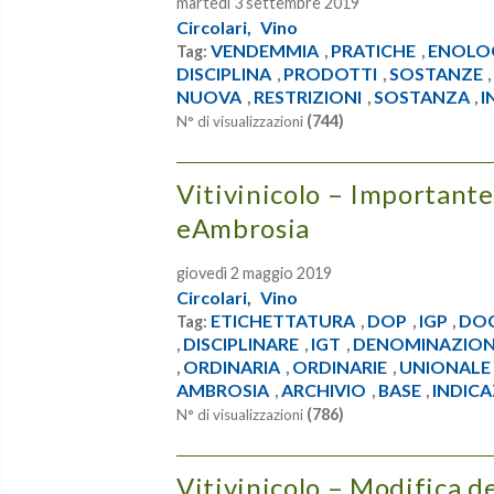
martedì 3 settembre 2019
Circolari,
Vino
VENDEMMIA
PRATICHE
ENOLO
Tag:
,
,
DISCIPLINA
PRODOTTI
SOSTANZE
,
,
NUOVA
RESTRIZIONI
SOSTANZA
I
,
,
,
(744)
N° di visualizzazioni
Vitivinicolo – Importante
eAmbrosia
giovedì 2 maggio 2019
Circolari,
Vino
ETICHETTATURA
DOP
IGP
DO
Tag:
,
,
,
DISCIPLINARE
IGT
DENOMINAZION
,
,
,
ORDINARIA
ORDINARIE
UNIONALE
,
,
,
AMBROSIA
ARCHIVIO
BASE
INDICA
,
,
,
(786)
N° di visualizzazioni
Vitivinicolo – Modifica de