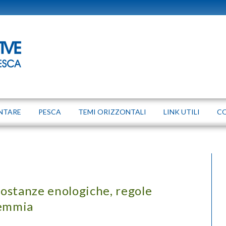
NTARE
PESCA
TEMI ORIZZONTALI
LINK UTILI
C
 sostanze enologiche, regole
demmia