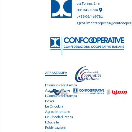
via Torino, 146
00184 ROMA
t +39 06/469781
agroalimentarepesca@confcooperat
AREASTAMPA
I Comunicati Stampa
Agroalimentare
I Comunicati Stampa
Pesca
Le Circolari
Agroalimentare
Le Circolari Pesca
I Doc e le
Pubblicazioni