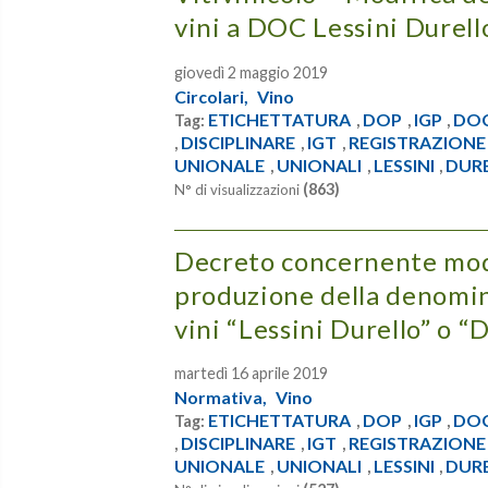
vini a DOC Lessini Durell
giovedì 2 maggio 2019
Circolari,
Vino
ETICHETTATURA
DOP
IGP
DO
Tag:
,
,
,
DISCIPLINARE
IGT
REGISTRAZIONE
,
,
,
UNIONALE
UNIONALI
LESSINI
DUR
,
,
,
(863)
N° di visualizzazioni
Decreto concernente modif
produzione della denomina
vini “Lessini Durello” o “D
martedì 16 aprile 2019
Normativa,
Vino
ETICHETTATURA
DOP
IGP
DO
Tag:
,
,
,
DISCIPLINARE
IGT
REGISTRAZIONE
,
,
,
UNIONALE
UNIONALI
LESSINI
DUR
,
,
,