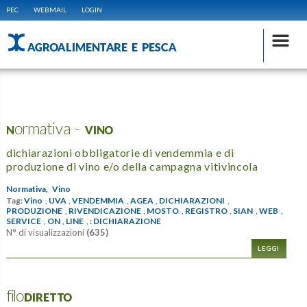
PEC
WEBMAIL
LOGIN
AGROALIMENTARE E PESCA
Normativa - VINO
dichiarazioni obbligatorie di vendemmia e di
produzione di vino e/o della campagna vitivincola
Normativa,
Vino
Tag:
Vino
,
UVA
,
VENDEMMIA
,
AGEA
,
DICHIARAZIONI
,
PRODUZIONE
,
RIVENDICAZIONE
,
MOSTO
,
REGISTRO
,
SIAN
,
WEB
,
SERVICE
,
ON
,
LINE
,
: DICHIARAZIONE
N° di visualizzazioni
(635)
LEGGI
filoDIRETTO