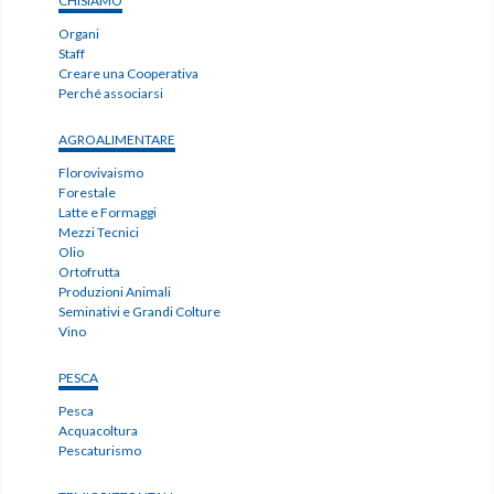
CHISIAMO
Organi
Staff
Creare una Cooperativa
Perché associarsi
AGROALIMENTARE
Florovivaismo
Forestale
Latte e Formaggi
Mezzi Tecnici
Olio
Ortofrutta
Produzioni Animali
Seminativi e Grandi Colture
Vino
PESCA
Pesca
Acquacoltura
Pescaturismo