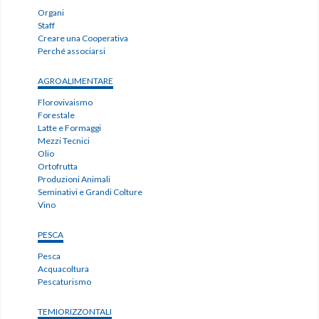
Organi
Staff
Creare una Cooperativa
Perché associarsi
AGROALIMENTARE
Florovivaismo
Forestale
Latte e Formaggi
Mezzi Tecnici
Olio
Ortofrutta
Produzioni Animali
Seminativi e Grandi Colture
Vino
PESCA
Pesca
Acquacoltura
Pescaturismo
TEMIORIZZONTALI