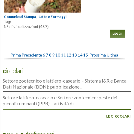
Comunicati Stampa,
Latte e Formaggi
Tag:
N° di visualizzazioni
(457)
LEGGI
Prima
Precedente
6
7
8
9
10
11
12
13
14
15
Prossima
Ultima
Circolari
Settore zootecnico e lattiero-caseario – Sistema I&R e Banca
Dati Nazionale (BDN): pubblicazione...
Settore lattiero-caseario e Settore zootecnico: peste dei
piccoli ruminanti (PPR) – attività di...
LE CIRCOLARI