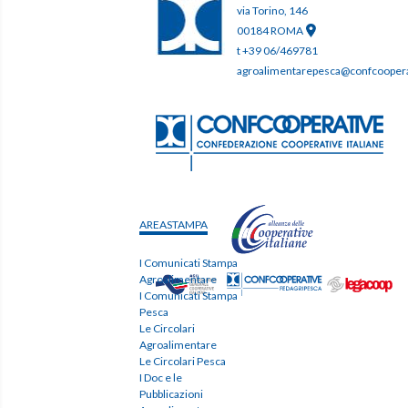
via Torino, 146
00184 ROMA
t +39 06/469781
agroalimentarepesca@confcooperat
AREASTAMPA
I Comunicati Stampa
Agroalimentare
I Comunicati Stampa
Pesca
Le Circolari
Agroalimentare
Le Circolari Pesca
I Doc e le
Pubblicazioni