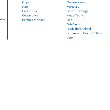
Organi
Florovivaismo
Staff
Forestale
Creare una
Latte e Formaggi
Cooperativa
Mezzi Tecnici
ive.it
Perché associarsi
Olio
Ortofrutta
Produzioni Animali
Seminativi e Grandi Colture
Vino