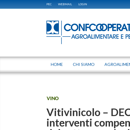
PEC
WEBMAIL
LOGIN
HOME
CHI SIAMO
AGROALIME
VINO
Vitivinicolo – D
interventi compens