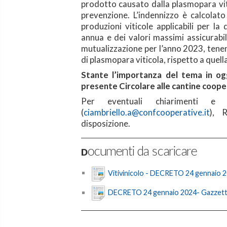
prodotto causato dalla plasmopara viti
prevenzione. L’indennizzo è calcolat
produzioni viticole applicabili per l
annua e dei valori massimi assicurabil
mutualizzazione per l’anno 2023, tenen
di plasmopara viticola, rispetto a quell
Stante l’importanza del tema in ogg
presente Circolare alle cantine coope
Per eventuali chiarimenti e n
(
ciambriello.a@confcooperative.it
), 
disposizione.
Documenti da scaricare
Vitivinicolo - DECRETO 24 gennaio 
DECRETO 24 gennaio 2024- Gazzetta 