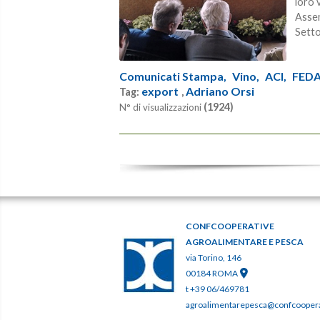
loro 
Assem
Setto
Comunicati Stampa,
Vino,
ACI,
FEDA
export
Adriano Orsi
Tag:
,
(1924)
N° di visualizzazioni
CONFCOOPERATIVE
AGROALIMENTARE E PESCA
via Torino, 146
00184 ROMA
t +39 06/469781
agroalimentarepesca@confcooperat