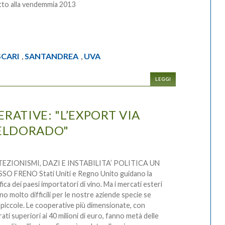
tto alla vendemmia 2013
SCARI
SANTANDREA
UVA
,
,
LEGGI
RATIVE: "L’EXPORT VIA
'ELDORADO"
EZIONISMI, DAZI E INSTABILITA’ POLITICA UN
O FRENO Stati Uniti e Regno Unito guidano la
ifica dei paesi importatori di vino. Ma i mercati esteri
no molto difficili per le nostre aziende specie se
piccole. Le cooperative più dimensionate, con
rati superiori ai 40 milioni di euro, fanno metà delle