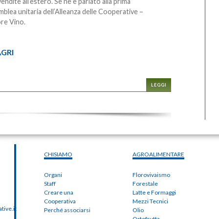
vendite all’estero. Se ne è parlato alla prima
blea unitaria dell’Alleanza delle Cooperative –
re Vino.
GRI
LEGGI
CHISIAMO
AGROALIMENTARE
Organi
Florovivaismo
Staff
Forestale
Creare una
Latte e Formaggi
Cooperativa
Mezzi Tecnici
ive.it
Perché associarsi
Olio
Ortofrutta