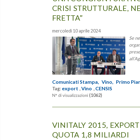
CRISI STRUTTURALE, N
FRETTA”
mercoledì 10 aprile 2024
Se ne
organ
prese
all’A
Comunicati Stampa,
Vino,
Primo Pia
export
Vino
CENSIS
Tag:
,
,
(1062)
N° di visualizzazioni
VINITALY 2015, EXPOR
QUOTA 1,8 MILIARDI