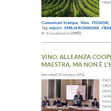
rispe
Comunicati Stampa,
Vino,
FEDAGRI
export
EMILIA ROMAGNA
FRA
Tag:
,
,
(1965)
N° di visualizzazioni
VINO, ALLEANZA COOPE
MAESTRA, MA NON È L
mercoledì 29 ottobre 2014
PROT
GROSS
class
resta
sono 
fattu