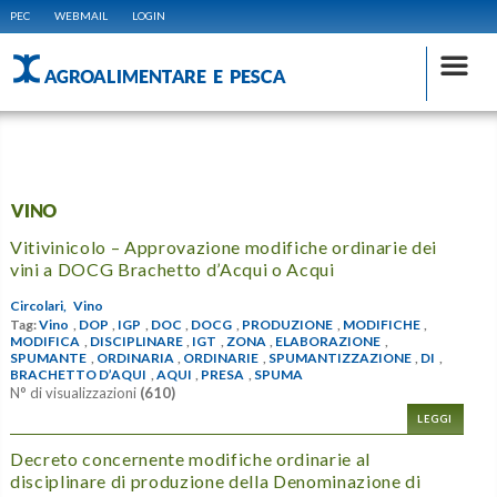
PEC
WEBMAIL
LOGIN
AGROALIMENTARE E PESCA
VINO
Vitivinicolo – Approvazione modifiche ordinarie dei
vini a DOCG Brachetto d’Acqui o Acqui
Circolari,
Vino
Tag:
Vino
,
DOP
,
IGP
,
DOC
,
DOCG
,
PRODUZIONE
,
MODIFICHE
,
MODIFICA
,
DISCIPLINARE
,
IGT
,
ZONA
,
ELABORAZIONE
,
SPUMANTE
,
ORDINARIA
,
ORDINARIE
,
SPUMANTIZZAZIONE
,
DI
,
BRACHETTO D’AQUI
,
AQUI
,
PRESA
,
SPUMA
N° di visualizzazioni
(610)
LEGGI
Decreto concernente modifiche ordinarie al
disciplinare di produzione della Denominazione di