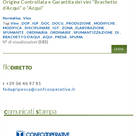
Origine Controllata e Garantita dei vini “Brachetto
d’Acqui” o “Acqui”
Normativa,
Vino
Tag:
Vino
,
DOP
,
IGP
,
DOC
,
DOCG
,
PRODUZIONE
,
MODIFICHE
,
MODIFICA
,
DISCIPLINARE
,
IGT
,
ZONA
,
ELABORAZIONE
,
SPUMANTE
,
ORDINARIA
,
ORDINARIE
,
SPUMANTIZZAZIONE
,
DI
,
BRACHETTO D’AQUI
,
AQUI
,
PRESA
,
SPUMA
N° di visualizzazioni
(583)
LEGGI
filoDIRETTO
t +39 06 46 97 81
fedagripesca@confcooperative.it
Comunicati Stampa