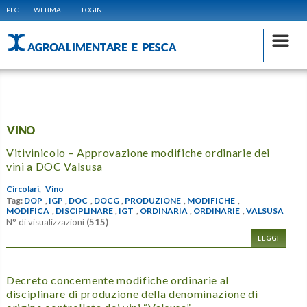
PEC
WEBMAIL
LOGIN
AGROALIMENTARE E PESCA
VINO
Vitivinicolo – Approvazione modifiche ordinarie dei
vini a DOC Valsusa
Circolari,
Vino
Tag:
DOP
,
IGP
,
DOC
,
DOCG
,
PRODUZIONE
,
MODIFICHE
,
MODIFICA
,
DISCIPLINARE
,
IGT
,
ORDINARIA
,
ORDINARIE
,
VALSUSA
N° di visualizzazioni
(515)
LEGGI
Decreto concernente modifiche ordinarie al
disciplinare di produzione della denominazione di