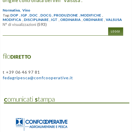
origine controllata dei vini “Valsusa”.
Normativa,
Vino
Tag:
DOP
,
IGP
,
DOC
,
DOCG
,
PRODUZIONE
,
MODIFICHE
,
MODIFICA
,
DISCIPLINARE
,
IGT
,
ORDINARIA
,
ORDINARIE
,
VALSUSA
N° di visualizzazioni
(593)
LEGGI
filoDIRETTO
t +39 06 46 97 81
fedagripesca@confcooperative.it
Comunicati Stampa