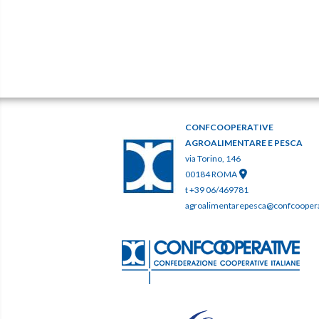
CONFCOOPERATIVE
AGROALIMENTARE E PESCA
via Torino, 146
00184 ROMA
t +39 06/469781
agroalimentarepesca@confcooperat