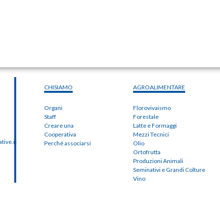
CHISIAMO
AGROALIMENTARE
Organi
Florovivaismo
Staff
Forestale
Creare una
Latte e Formaggi
Cooperativa
Mezzi Tecnici
ive.it
Perché associarsi
Olio
Ortofrutta
Produzioni Animali
Seminativi e Grandi Colture
Vino