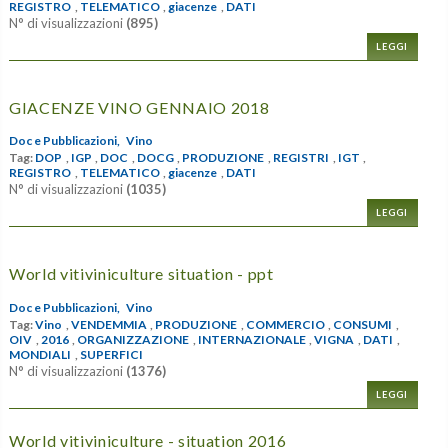
REGISTRO
,
TELEMATICO
,
giacenze
,
DATI
N° di visualizzazioni
(895)
LEGGI
GIACENZE VINO GENNAIO 2018
Doc e Pubblicazioni,
Vino
Tag:
DOP
,
IGP
,
DOC
,
DOCG
,
PRODUZIONE
,
REGISTRI
,
IGT
,
REGISTRO
,
TELEMATICO
,
giacenze
,
DATI
N° di visualizzazioni
(1035)
LEGGI
World vitiviniculture situation - ppt
Doc e Pubblicazioni,
Vino
Tag:
Vino
,
VENDEMMIA
,
PRODUZIONE
,
COMMERCIO
,
CONSUMI
,
OIV
,
2016
,
ORGANIZZAZIONE
,
INTERNAZIONALE
,
VIGNA
,
DATI
,
MONDIALI
,
SUPERFICI
N° di visualizzazioni
(1376)
LEGGI
World vitiviniculture - situation 2016