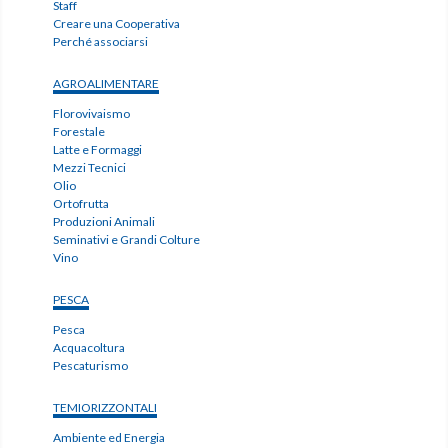
Staff
Creare una Cooperativa
Perché associarsi
AGROALIMENTARE
Florovivaismo
Forestale
Latte e Formaggi
Mezzi Tecnici
Olio
Ortofrutta
Produzioni Animali
Seminativi e Grandi Colture
Vino
PESCA
Pesca
Acquacoltura
Pescaturismo
TEMIORIZZONTALI
Ambiente ed Energia