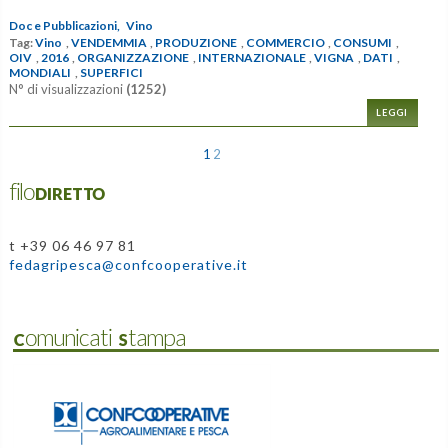
Doc e Pubblicazioni,
Vino
Tag:
Vino
,
VENDEMMIA
,
PRODUZIONE
,
COMMERCIO
,
CONSUMI
,
OIV
,
2016
,
ORGANIZZAZIONE
,
INTERNAZIONALE
,
VIGNA
,
DATI
,
MONDIALI
,
SUPERFICI
N° di visualizzazioni
(1252)
LEGGI
1
2
filoDIRETTO
t +39 06 46 97 81
fedagripesca@confcooperative.it
Comunicati Stampa