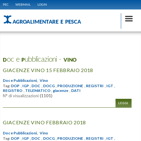
PEC
WEBMAIL
LOGIN
AGROALIMENTARE E PESCA
Doc e Pubblicazioni - VINO
GIACENZE VINO 15 FEBBRAIO 2018
Doc e Pubblicazioni,
Vino
Tag:
DOP
,
IGP
,
DOC
,
DOCG
,
PRODUZIONE
,
REGISTRI
,
IGT
,
REGISTRO
,
TELEMATICO
,
giacenze
,
DATI
N° di visualizzazioni
(1101)
LEGGI
GIACENZE VINO FEBBRAIO 2018
Doc e Pubblicazioni,
Vino
Tag:
DOP
,
IGP
,
DOC
,
DOCG
,
PRODUZIONE
,
REGISTRI
,
IGT
,