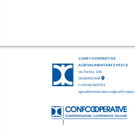
CONFCOOPERATIVE
AGROALIMENTARE E PESCA
via Torino, 146
00184 ROMA
t +39 06/469781
agroalimentarepesca@confcooperat