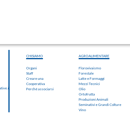
CHISIAMO
AGROALIMENTARE
Organi
Florovivaismo
Staff
Forestale
Creare una
Latte e Formaggi
Cooperativa
Mezzi Tecnici
ive.it
Perché associarsi
Olio
Ortofrutta
Produzioni Animali
Seminativi e Grandi Colture
Vino