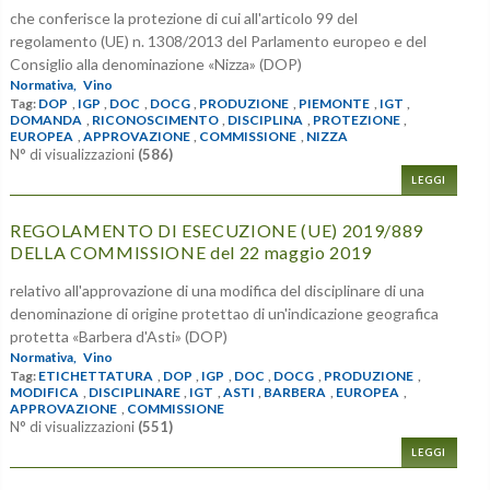
che conferisce la protezione di cui all'articolo 99 del
regolamento (UE) n. 1308/2013 del Parlamento europeo e del
Consiglio alla denominazione «Nizza» (DOP)
Normativa,
Vino
Tag:
DOP
,
IGP
,
DOC
,
DOCG
,
PRODUZIONE
,
PIEMONTE
,
IGT
,
DOMANDA
,
RICONOSCIMENTO
,
DISCIPLINA
,
PROTEZIONE
,
EUROPEA
,
APPROVAZIONE
,
COMMISSIONE
,
NIZZA
N° di visualizzazioni
(586)
LEGGI
REGOLAMENTO DI ESECUZIONE (UE) 2019/889
DELLA COMMISSIONE del 22 maggio 2019
relativo all'approvazione di una modifica del disciplinare di una
denominazione di origine protettao di un'indicazione geografica
protetta «Barbera d'Asti» (DOP)
Normativa,
Vino
Tag:
ETICHETTATURA
,
DOP
,
IGP
,
DOC
,
DOCG
,
PRODUZIONE
,
MODIFICA
,
DISCIPLINARE
,
IGT
,
ASTI
,
BARBERA
,
EUROPEA
,
APPROVAZIONE
,
COMMISSIONE
N° di visualizzazioni
(551)
LEGGI