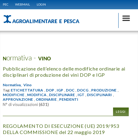
PEC
WEBMAIL
LOGIN
AGROALIMENTARE E PESCA
Normativa - VINO
Pubblicazione dell’elenco delle modifiche ordinarie ai
disciplinari di produzione dei vini DOP e IGP
Normativa,
Vino
Tag:
ETICHETTATURA
,
DOP
,
IGP
,
DOC
,
DOCG
,
PRODUZIONE
,
MODIFICHE
,
MODIFICA
,
DISCIPLINARE
,
IGT
,
DISCIPLINARI
,
APPROVAZIONE
,
ORDINARIE
,
PENDENTI
N° di visualizzazioni
(631)
LEGGI
REGOLAMENTO DI ESECUZIONE (UE) 2019/953
DELLA COMMISSIONE del 22 maggio 2019