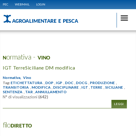
PEC
WEBMAIL
LOGIN
AGROALIMENTARE E PESCA
Normativa - VINO
IGT TerreSiciliane DM modifica
Normativa,
Vino
Tag:
ETICHETTATURA
,
DOP
,
IGP
,
DOC
,
DOCG
,
PRODUZIONE
,
TRANSITORIA
,
MODIFICA
,
DISCIPLINARE
,
IGT
,
TERRE
,
SICILIANE
,
SENTENZA
,
TAR
,
ANNULLAMENTO
N° di visualizzazioni
(642)
LEGGI
filoDIRETTO