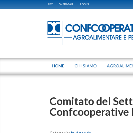
PEC
WEBMAIL
LOGIN
HOME
CHI SIAMO
AGROALIME
Comitato del Set
Confcooperative 