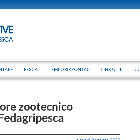
NTARE
PESCA
TEMI ORIZZONTALI
LINK UTILI
C
tore zootecnico
Fedagripesca