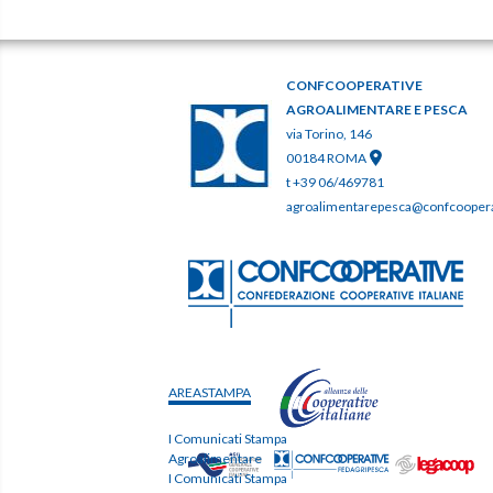
CONFCOOPERATIVE
AGROALIMENTARE E PESCA
via Torino, 146
00184 ROMA
t +39 06/469781
agroalimentarepesca@confcooperat
AREASTAMPA
I Comunicati Stampa
Agroalimentare
I Comunicati Stampa