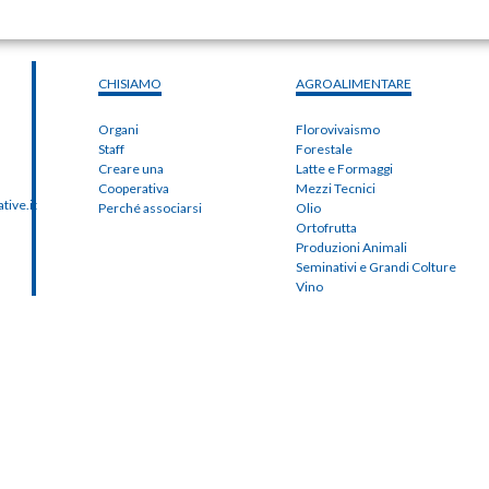
CHISIAMO
AGROALIMENTARE
Organi
Florovivaismo
Staff
Forestale
Creare una
Latte e Formaggi
Cooperativa
Mezzi Tecnici
ive.it
Perché associarsi
Olio
Ortofrutta
Produzioni Animali
Seminativi e Grandi Colture
Vino