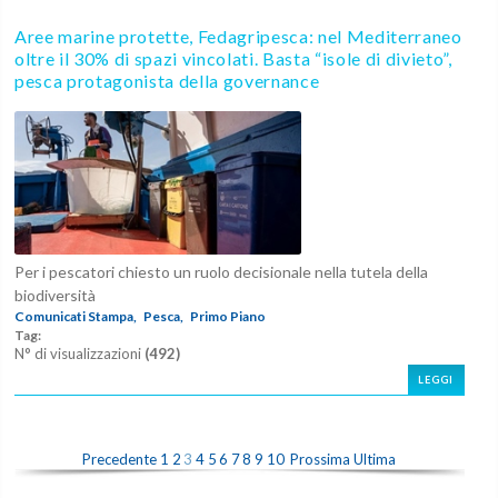
Aree marine protette, Fedagripesca: nel Mediterraneo
oltre il 30% di spazi vincolati. Basta “isole di divieto”,
pesca protagonista della governance
Per i pescatori chiesto un ruolo decisionale nella tutela della
biodiversità
Comunicati Stampa,
Pesca,
Primo Piano
Tag:
N° di visualizzazioni
(492)
LEGGI
Precedente
1
2
3
4
5
6
7
8
9
10
Prossima
Ultima