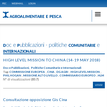
PEC
WEBMAIL
LOGIN
AGROALIMENTARE E PESCA
Doc e Pubblicazioni - politiche COMUNITARIE e
INTERNAZIONALI
HIGH LEVEL MISSION TO CHINA (14-19 MAY 2018)
Doc e Pubblicazioni,
Politiche Comunitarie e Internazionali
Tag:
COMMISSIONE EUROPEA
,
CINA
,
DG AGRI
,
HIGH LEVEL MISSION
,
PHIL HOGAN
,
MISSIONE ALTO LIVELLO
,
COMMISSARIO EUROPEO
,
HLM
N° di visualizzazioni
(857)
LEGGI
Consultazione opposizione Gis Cina