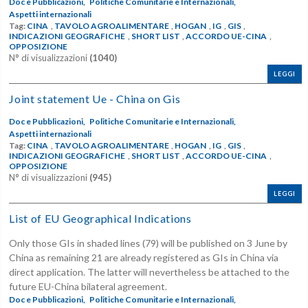
Doc e Pubblicazioni,
Politiche Comunitarie e Internazionali,
Aspetti internazionali
Tag:
CINA
,
TAVOLO AGROALIMENTARE
,
HOGAN
,
IG
,
GIS
,
INDICAZIONI GEOGRAFICHE
,
SHORT LIST
,
ACCORDO UE-CINA
,
OPPOSIZIONE
N° di visualizzazioni
(1040)
LEGGI
Joint statement Ue - China on Gis
Doc e Pubblicazioni,
Politiche Comunitarie e Internazionali,
Aspetti internazionali
Tag:
CINA
,
TAVOLO AGROALIMENTARE
,
HOGAN
,
IG
,
GIS
,
INDICAZIONI GEOGRAFICHE
,
SHORT LIST
,
ACCORDO UE-CINA
,
OPPOSIZIONE
N° di visualizzazioni
(945)
LEGGI
List of EU Geographical Indications
Only those GIs in shaded lines (79) will be published on 3 June by
China as remaining 21 are already registered as GIs in China via
direct application. The latter will nevertheless be attached to the
future EU-China bilateral agreement.
Doc e Pubblicazioni,
Politiche Comunitarie e Internazionali,