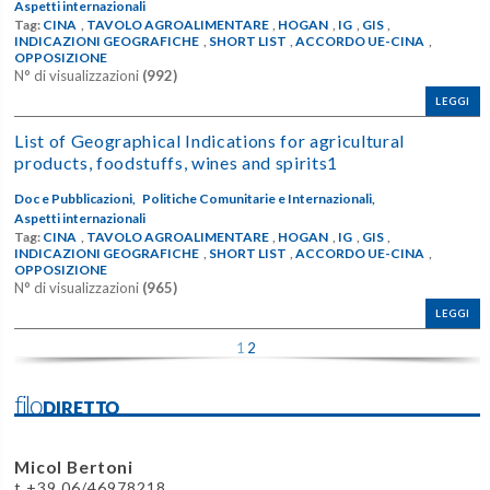
Aspetti internazionali
Tag:
CINA
,
TAVOLO AGROALIMENTARE
,
HOGAN
,
IG
,
GIS
,
INDICAZIONI GEOGRAFICHE
,
SHORT LIST
,
ACCORDO UE-CINA
,
OPPOSIZIONE
N° di visualizzazioni
(992)
LEGGI
List of Geographical Indications for agricultural
products, foodstuffs, wines and spirits1
Doc e Pubblicazioni,
Politiche Comunitarie e Internazionali,
Aspetti internazionali
Tag:
CINA
,
TAVOLO AGROALIMENTARE
,
HOGAN
,
IG
,
GIS
,
INDICAZIONI GEOGRAFICHE
,
SHORT LIST
,
ACCORDO UE-CINA
,
OPPOSIZIONE
N° di visualizzazioni
(965)
LEGGI
1
2
filoDIRETTO
Micol Bertoni
t +39 06/46978218