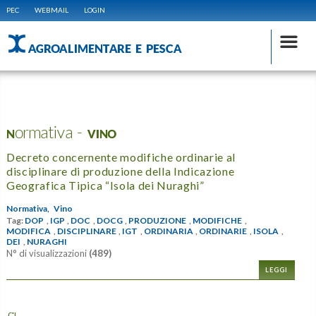
PEC
WEBMAIL
LOGIN
AGROALIMENTARE E PESCA
Normativa - VINO
Decreto concernente modifiche ordinarie al
disciplinare di produzione della Indicazione
Geografica Tipica “Isola dei Nuraghi”
Normativa,
Vino
Tag:
DOP
,
IGP
,
DOC
,
DOCG
,
PRODUZIONE
,
MODIFICHE
,
MODIFICA
,
DISCIPLINARE
,
IGT
,
ORDINARIA
,
ORDINARIE
,
ISOLA
,
DEI
,
NURAGHI
N° di visualizzazioni
(489)
LEGGI